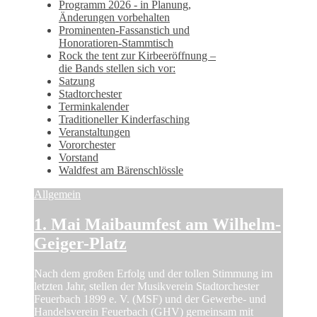
Programm 2026 - in Planung,
Änderungen vorbehalten
Prominenten-Fassanstich und
Honoratioren-Stammtisch
Rock the tent zur Kirbeeröffnung –
die Bands stellen sich vor:
Satzung
Stadtorchester
Terminkalender
Traditioneller Kinderfasching
Veranstaltungen
Vororchester
Vorstand
Waldfest am Bärenschlössle
Allgemein
1. Mai Maibaumfest am Wilhelm-
Geiger-Platz
Nach dem großen Erfolg und der tollen Stimmung im
letzten Jahr, stellen der Musikverein Stadtorchester
Feuerbach 1899 e. V. (MSF) und der Gewerbe- und
Handelsverein Feuerbach (GHV) gemeinsam mit