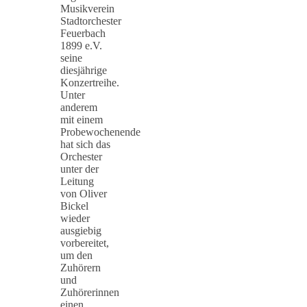
Musikverein
Stadtorchester
Feuerbach
1899 e.V.
seine
diesjährige
Konzertreihe.
Unter
anderem
mit einem
Probewochenende
hat sich das
Orchester
unter der
Leitung
von Oliver
Bickel
wieder
ausgiebig
vorbereitet,
um den
Zuhörern
und
Zuhörerinnen
einen