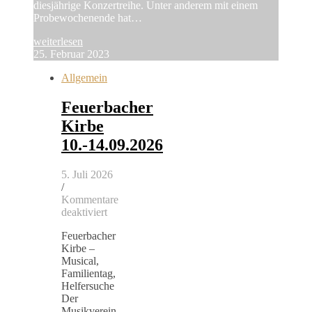
diesjährige Konzertreihe. Unter anderem mit einem
Probewochenende hat…
weiterlesen
25. Februar 2023
Allgemein
Feuerbacher
Kirbe
10.-14.09.2026
5. Juli 2026
/
Kommentare
für
deaktiviert
Feuerbacher
Feuerbacher
Kirbe
Kirbe –
10.-14.09.2026
Musical,
Familientag,
Helfersuche
Der
Musikverein