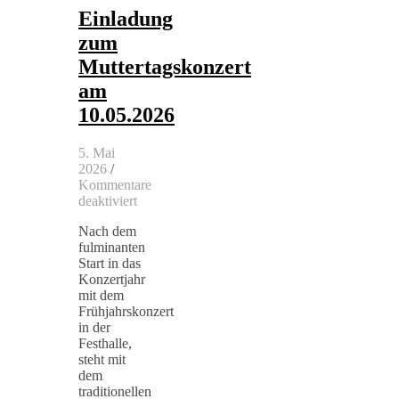
Einladung
zum
Muttertagskonzert
am
10.05.2026
5. Mai
2026
/
Kommentare
für
deaktiviert
Einladung
Nach dem
zum
fulminanten
Muttertagskonzert
Start in das
am
Konzertjahr
10.05.2026
mit dem
Frühjahrskonzert
in der
Festhalle,
steht mit
dem
traditionellen