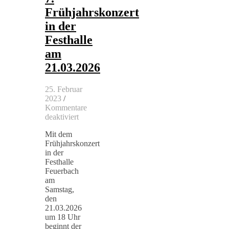
Frühjahrskonzert
in der
Festhalle
am
21.03.2026
25. Februar
2023
/
Kommentare
für
deaktiviert
7.
Mit dem
Frühjahrskonzert
Frühjahrskonzert
in
in der
der
Festhalle
Festhalle
Feuerbach
am
am
21.03.2026
Samstag,
den
21.03.2026
um 18 Uhr
beginnt der