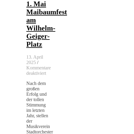
1. Mai
Maibaumfest
am
Wilhelm-
Geiger-
Platz
13. April
2025
/
Kommentare
für
deaktiviert
1.
Nach dem
Mai
großen
Maibaumfest
Erfolg und
am
der tollen
Wilhelm-
Stimmung
Geiger-
im letzten
Platz
Jahr, stellen
der
Musikverein
Stadtorchester