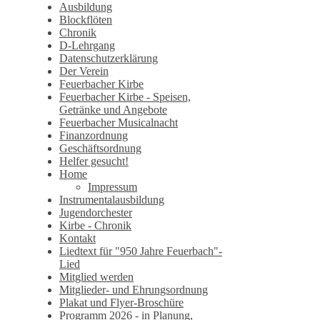
Ausbildung
Blockflöten
Chronik
D-Lehrgang
Datenschutzerklärung
Der Verein
Feuerbacher Kirbe
Feuerbacher Kirbe - Speisen,
Getränke und Angebote
Feuerbacher Musicalnacht
Finanzordnung
Geschäftsordnung
Helfer gesucht!
Home
Impressum
Instrumentalausbildung
Jugendorchester
Kirbe - Chronik
Kontakt
Liedtext für "950 Jahre Feuerbach"-
Lied
Mitglied werden
Mitglieder- und Ehrungsordnung
Plakat und Flyer-Broschüre
Programm 2026 - in Planung,